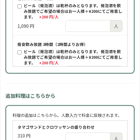
ビール（発泡酒）は乾杯のみとなります。発泡酒を飲
み放題でご希望の場合はお一人様＋¥200にてご用意し
ます。
+200 円/人
1,090 円
人
格安飲み放題 3時間（2時間よりお得）
ビール（発泡酒）は乾杯のみとなります。発泡酒を飲
み放題でご希望の場合はお一人様＋¥200にてご用意し
ます。
+200 円/人
1,590 円
人
ビール飲み放題 2時間
追加料理はこちらから
ビールは通常「アサヒスーパードライ（缶）」をご提
供します。瓶ビールをご希望の場合はお一人様＋¥100
にてご用意します。
+100 円/人
料理の追加はこちらから。人数入力で料金に反映されます。
1,590 円
人
タマゴサンドとクロワッサンの盛り合わせ
310 円
ビール飲み放題 3時間（2時間よりお得）
人