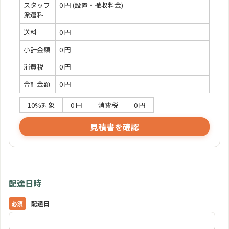
スタッフ
0 円
(設置・撤収料金)
派遣料
送料
0 円
小計金額
0 円
消費税
0 円
合計金額
0 円
10%対象
0 円
消費税
0 円
見積書を確認
配達日時
配達日