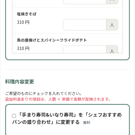
ビールは通常「アサヒスーパードライ（缶）」をご提
供します。瓶ビールをご希望の場合はお一人様＋¥100
塩焼きそば
にてご用意します。
+100 円/人
310 円
2,190 円
人
人
鳥の唐揚げとスパイシーフライドポテト
ソフトドリンク 2時間
310 円
750 円
人
人
ローストポーク
ソフトドリンク 3時間（2時間よりお得）
310 円
975 円
人
人
料理内容変更
手まり寿司といなり寿司の盛り合わせ
ご希望のものにチェックを入れてください。
追加料金ありの項目は、人数 × 単価で金額が反映されます。
350 円
人
「手まり寿司&いなり寿司」を「シェフおすすめ
季節の一口カットケーキ
パンの盛り合わせ」に変更する
無料
310 円
人