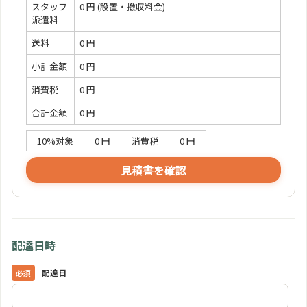
スタッフ
0 円
(設置・撤収料金)
派遣料
送料
0 円
小計金額
0 円
消費税
0 円
合計金額
0 円
10%対象
0 円
消費税
0 円
見積書を確認
配達日時
配達日