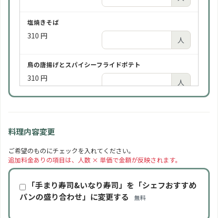
ビールは通常「アサヒスーパードライ（缶）」をご提
供します。瓶ビールをご希望の場合はお一人様＋¥100
塩焼きそば
にてご用意します。
+100 円/人
310 円
2,190 円
人
人
鳥の唐揚げとスパイシーフライドポテト
ソフトドリンク 2時間
310 円
750 円
人
人
ローストポーク
ソフトドリンク 3時間（2時間よりお得）
310 円
975 円
人
人
料理内容変更
手まり寿司といなり寿司の盛り合わせ
ご希望のものにチェックを入れてください。
追加料金ありの項目は、人数 × 単価で金額が反映されます。
350 円
人
「手まり寿司&いなり寿司」を「シェフおすすめ
季節の一口カットケーキ
パンの盛り合わせ」に変更する
無料
310 円
人