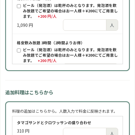
ビール（発泡酒）は乾杯のみとなります。発泡酒を飲
み放題でご希望の場合はお一人様＋¥200にてご用意し
ます。
+200 円/人
1,090 円
人
格安飲み放題 3時間（2時間よりお得）
ビール（発泡酒）は乾杯のみとなります。発泡酒を飲
み放題でご希望の場合はお一人様＋¥200にてご用意し
ます。
+200 円/人
1,590 円
人
ビール飲み放題 2時間
追加料理はこちらから
ビールは通常「アサヒスーパードライ（缶）」をご提
供します。瓶ビールをご希望の場合はお一人様＋¥100
にてご用意します。
+100 円/人
料理の追加はこちらから。人数入力で料金に反映されます。
1,590 円
人
タマゴサンドとクロワッサンの盛り合わせ
310 円
ビール飲み放題 3時間（2時間よりお得）
人