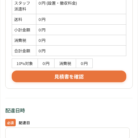
スタッフ
0 円
(設置・撤収料金)
派遣料
送料
0 円
小計金額
0 円
消費税
0 円
合計金額
0 円
10%対象
0 円
消費税
0 円
見積書を確認
配達日時
配達日