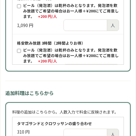
ビール（発泡酒）は乾杯のみとなります。発泡酒を飲
み放題でご希望の場合はお一人様＋¥200にてご用意し
ます。
+200 円/人
1,090 円
人
格安飲み放題 3時間（2時間よりお得）
ビール（発泡酒）は乾杯のみとなります。発泡酒を飲
み放題でご希望の場合はお一人様＋¥200にてご用意し
ます。
+200 円/人
1,590 円
人
ビール飲み放題 2時間
追加料理はこちらから
ビールは通常「アサヒスーパードライ（缶）」をご提
供します。瓶ビールをご希望の場合はお一人様＋¥100
にてご用意します。
+100 円/人
料理の追加はこちらから。人数入力で料金に反映されます。
1,590 円
人
タマゴサンドとクロワッサンの盛り合わせ
310 円
ビール飲み放題 3時間（2時間よりお得）
人