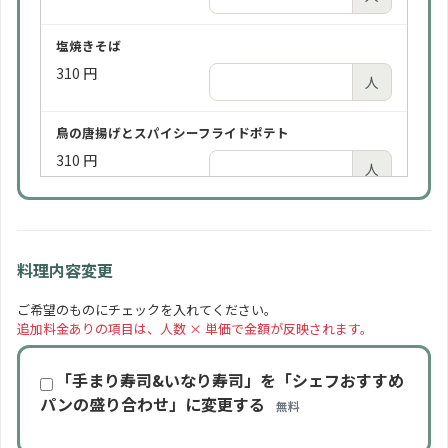
ビールは通常「アサヒスーパードライ（缶）」をご提
供します。瓶ビールをご希望の場合はお一人様＋¥100
塩焼きそば
にてご用意します。
+100 円/人
310 円
2,190 円
人
人
鳥の唐揚げとスパイシーフライドポテト
ソフトドリンク 2時間
310 円
750 円
人
人
ローストポーク
ソフトドリンク 3時間（2時間よりお得）
310 円
975 円
人
人
料理内容変更
手まり寿司といなり寿司の盛り合わせ
ご希望のものにチェックを入れてください。
追加料金ありの項目は、人数 × 単価で金額が反映されます。
350 円
人
「手まり寿司&いなり寿司」を「シェフおすすめ
季節の一口カットケーキ
パンの盛り合わせ」に変更する
無料
310 円
人