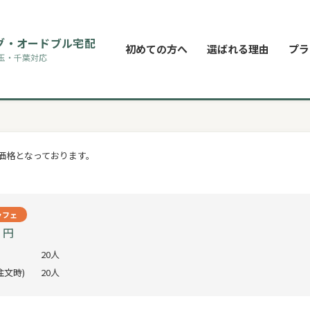
グ・オードブル宅配
初めての方へ
選ばれる理由
プラ
玉・千葉対応
き価格となっております。
ッフェ
0 円
20人
注文時)
20人