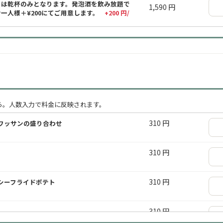
）は乾杯のみとなります。発泡酒を飲み放題で
1,590 円
一人様＋¥200にてご用意します。
+200 円/
間
アサヒスーパードライ（缶）」をご提供しま
1,590 円
希望の場合はお一人様＋¥100にてご用意しま
間（2時間よりお得）
ら。人数入力で料金に反映されます。
アサヒスーパードライ（缶）」をご提供しま
2,190 円
希望の場合はお一人様＋¥100にてご用意しま
310 円
ワッサンの盛り合わせ
310 円
750 円
間
310 円
シーフライドポテト
975 円
間（2時間よりお得）
310 円