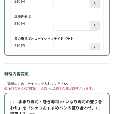
310 円
ビール飲み放題 3時間（2時間よりお得）
人
ビールは通常「アサヒスーパードライ（缶）」をご提
供します。瓶ビールをご希望の場合はお一人様＋¥100
塩焼きそば
にてご用意します。
+100 円/人
310 円
2,190 円
人
人
鳥の唐揚げとスパイシーフライドポテト
ソフトドリンク 2時間
310 円
750 円
人
人
ローストポーク
ソフトドリンク 3時間（2時間よりお得）
310 円
975 円
人
人
料理内容変更
手まり寿司といなり寿司の盛り合わせ
ご希望のものにチェックを入れてください。
追加料金ありの項目は、人数 × 単価で金額が反映されます。
350 円
人
「手まり寿司・巻き寿司 or いなり寿司の盛り合
季節の一口カットケーキ
わせ」を「シェフおすすめパンの盛り合わせ」に
310 円
変更する