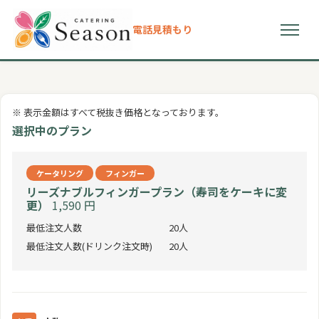
電話
見積もり
初めての方へ
※ 表示金額はすべて税抜き価格となっております。
選ばれる理由
選択中のプラン
プラン
ケータリング
フィンガー
リーズナブルフィンガープラン（寿司をケーキに変
ドリンクメニュー
更）
1,590 円
最低注文人数
20人
お客様の声
最低注文人数(ドリンク注文時)
20人
よくある質問