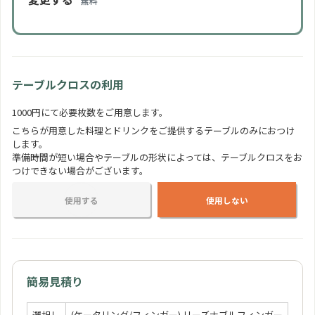
人
無料
フルーツの盛り合わせ
350 円
人
テーブルクロスの利用
おしゃれカップケーキ
1000円にて必要枚数をご用意します。
350 円
人
こちらが用意した料理とドリンクをご提供するテーブルのみにおつけ
します。
準備時間が短い場合やテーブルの形状によっては、テーブルクロスをお
つけできない場合がございます。
使用する
使用しない
簡易見積り
選択し
(ケータリング/フィンガー) リーズナブルフィンガー