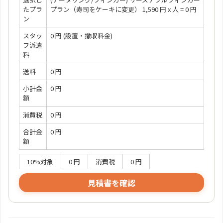
たプラ
プラン（寿司をケーキに変更） 1,590 円 x 人 = 0 円
ン
スタッ
0 円
(設置・撤収料金)
フ派遣
料
送料
0 円
小計金
0 円
額
消費税
0 円
合計金
0 円
額
10%対象
0 円
消費税
0 円
見積書を確認