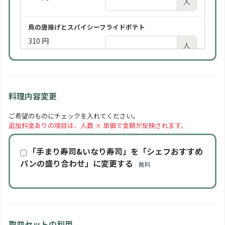
人
鳥の唐揚げとスパイシーフライドポテト
310 円
人
ローストポーク
310 円
人
料理内容変更
手まり寿司といなり寿司の盛り合わせ
ご希望のものにチェックを入れてください。
追加料金ありの項目は、人数 × 単価で金額が反映されます。
350 円
人
「手まり寿司&いなり寿司」を「シェフおすすめ
季節の一口カットケーキ
パンの盛り合わせ」に変更する
無料
310 円
人
フルーツの盛り合わせ
350 円
人
取皿セットの利用