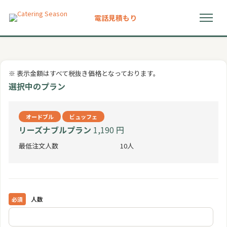
電話
見積もり
初めての方へ
※ 表示金額はすべて税抜き価格となっております。
選ばれる理由
選択中のプラン
プラン
オードブル
ビュッフェ
リーズナブルプラン
1,190 円
ドリンクメニュー
最低注文人数
10人
お客様の声
よくある質問
人数