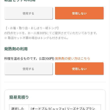
おしゃれカップケーキ
使用する
使用しない
350 円
人
【・お箸・取り皿・おしぼり・紙トング】
の四点セットを、お一人様30円にてご提供させていただいております。
※ 取皿セット不要の場合はトングも付きません。
発熱剤の利用
料理を温めるものです。(1皿300円)
発熱剤の使い方はこちら
使用する
使用しない
簡易見積り
選択した
(オードブル/ビュッフェ) リーズナブルプラン