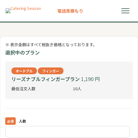
電話
見積もり
初めての方へ
※ 表示金額はすべて税抜き価格となっております。
選ばれる理由
選択中のプラン
プラン
オードブル
フィンガー
リーズナブルフィンガープラン
1,190 円
ドリンクメニュー
最低注文人数
10人
お客様の声
よくある質問
人数