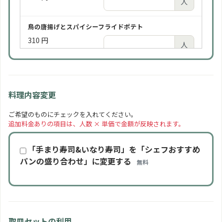
人
鳥の唐揚げとスパイシーフライドポテト
310 円
人
ローストポーク
310 円
人
料理内容変更
手まり寿司といなり寿司の盛り合わせ
ご希望のものにチェックを入れてください。
追加料金ありの項目は、人数 × 単価で金額が反映されます。
350 円
人
「手まり寿司&いなり寿司」を「シェフおすすめ
季節の一口カットケーキ
パンの盛り合わせ」に変更する
無料
310 円
人
フルーツの盛り合わせ
350 円
人
取皿セットの利用