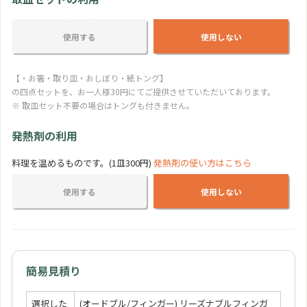
おしゃれカップケーキ
使用する
使用しない
350 円
人
【・お箸・取り皿・おしぼり・紙トング】
の四点セットを、お一人様30円にてご提供させていただいております。
※ 取皿セット不要の場合はトングも付きません。
発熱剤の利用
料理を温めるものです。(1皿300円)
発熱剤の使い方はこちら
使用する
使用しない
簡易見積り
選択した
(オードブル/フィンガー) リーズナブルフィンガ